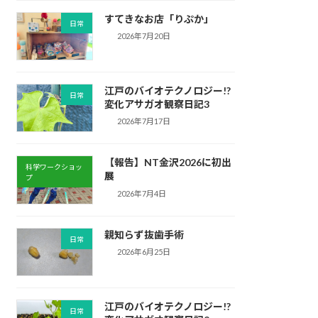
すてきなお店「りぷか」
日常
2026年7月20日
江戸のバイオテクノロジー!?
日常
変化アサガオ観察日記3
2026年7月17日
【報告】NT金沢2026に初出
科学ワークショッ
展
プ
2026年7月4日
親知らず抜歯手術
日常
2026年6月25日
江戸のバイオテクノロジー!?
日常