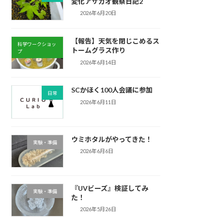
変化アサガオ観察日記2
2026年6月20日
【報告】天気を閉じこめるス
科学ワークショッ
トームグラス作り
プ
2026年6月14日
SCかほく100人会議に参加
日常
2026年6月11日
ウミホタルがやってきた！
実験・準備
2026年6月6日
『UVビーズ』検証してみ
実験・準備
た！
2026年5月26日