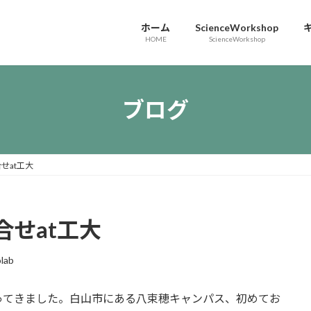
ホーム
ScienceWorkshop
HOME
ScienceWorkshop
ブログ
せat工大
せat工大
olab
ってきました。白山市にある八束穂キャンパス、初めてお