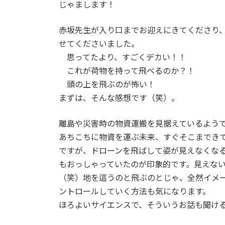
日
じゃまします！
時
:
赤坂先生が入り口までお迎えにきてくださり
せてくださいました。
思ってたより、すごくデカい！！
これが荷物を持って飛べるのか？！
頭の上を飛ぶのが怖い！
まずは、そんな感想です（笑）。
離島や災害時の物資運搬を見据えているようで
あちこちに物資を運ぶ未来、すぐそこまでき
ですが、ドローンを飛ばして姿が見えなくな
もおっしゃっていたのが印象的です。見えな
（笑）地を這うのと飛ぶのとじゃ、全然イメ
ントロールしていく方法も気になります。
ほろよいサイエンスで、そういうお話も聞け