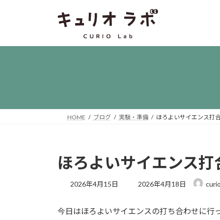
コ
ナ
ン
ビ
テ
ゲ
ン
ー
ツ
シ
へ
ョ
ス
ン
キ
に
ッ
移
プ
動
HOME
ブログ
実験・準備
ほろよいサイエンス打合
ほろよいサイエンス打合
最
2026年4月15日
2026年4月18日
curi
終
更
今日はほろよいサイエンスの打ち合わせに行
新