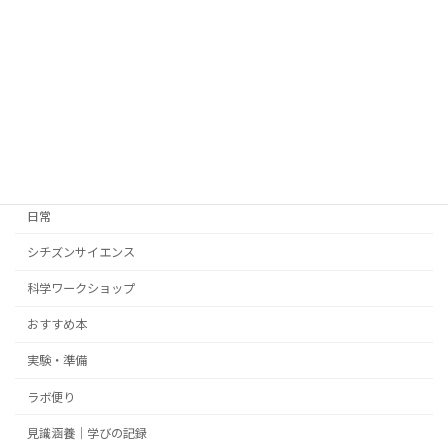
『UVビーズ』検証してみた！
実験・準備
2026年5月26日
カテゴリー
日常
シチズンサイエンス
科学ワークショップ
おすすめ本
実験・準備
ラボ便り
見識涵養｜学びの記録