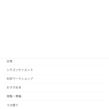
『UVビーズ』検証してみた！
実験・準備
2026年5月26日
カテゴリー
日常
シチズンサイエンス
科学ワークショップ
おすすめ本
実験・準備
ラボ便り