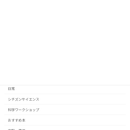
ウミホタルがやってきた！
実験・準備
2026年6月6日
『UVビーズ』検証してみた！
実験・準備
2026年5月26日
カテゴリー
日常
シチズンサイエンス
科学ワークショップ
おすすめ本