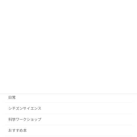
ウミホタルがやってきた！
実験・準備
2026年6月6日
『UVビーズ』検証してみた！
実験・準備
2026年5月26日
カテゴリー
日常
シチズンサイエンス
科学ワークショップ
おすすめ本