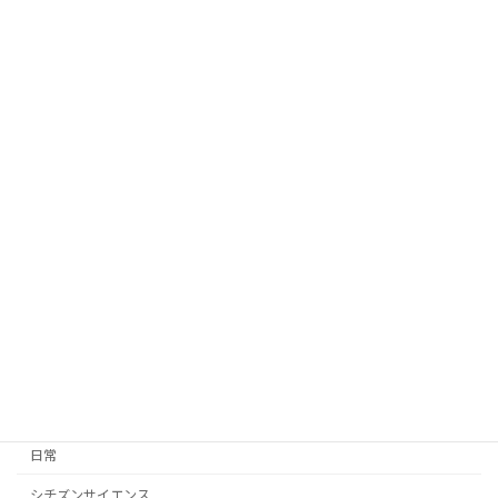
日常
2026年6月11日
ウミホタルがやってきた！
実験・準備
2026年6月6日
『UVビーズ』検証してみた！
実験・準備
2026年5月26日
カテゴリー
日常
シチズンサイエンス