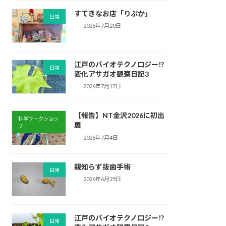
すてきなお店「りぷか」
日常
2026年7月20日
江戸のバイオテクノロジー!?
日常
変化アサガオ観察日記3
2026年7月17日
【報告】NT金沢2026に初出
科学ワークショッ
展
プ
2026年7月4日
親知らず抜歯手術
日常
2026年6月25日
江戸のバイオテクノロジー!?
日常