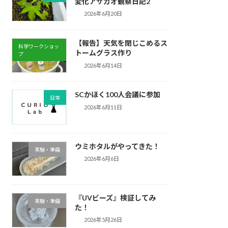
変化アサガオ観察日記2
2026年6月20日
【報告】天気を閉じこめるス
科学ワークショッ
トームグラス作り
プ
2026年6月14日
SCかほく100人会議に参加
日常
2026年6月11日
ウミホタルがやってきた！
実験・準備
2026年6月6日
『UVビーズ』検証してみ
実験・準備
た！
2026年5月26日