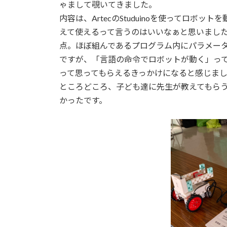
日
ゃまして覗いてきました。
時
内容は、ArtecのStuduinoを使ってロボ
:
えて使えるって言うのはいいなぁと思いまし
点。ほぼ組んであるプログラム内にパラメー
ですが、「言語の命令でロボットが動く」っ
って思ってもらえるきっかけになると感じま
ところどころ、子ども達に先生が教えてもら
かったです。