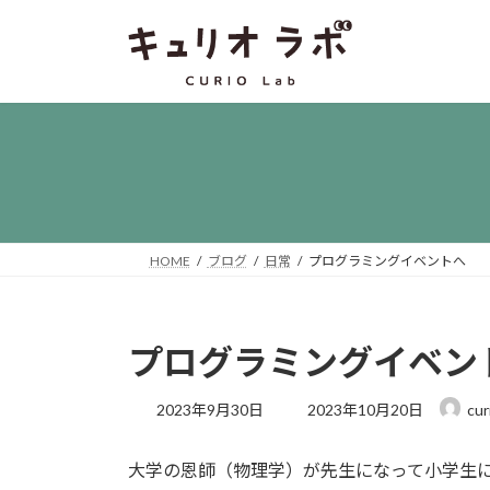
コ
ナ
ン
ビ
テ
ゲ
ン
ー
ツ
シ
へ
ョ
ス
ン
キ
に
ッ
移
プ
動
HOME
ブログ
日常
プログラミングイベントへ
プログラミングイベン
最
2023年9月30日
2023年10月20日
cur
終
更
大学の恩師（物理学）が先生になって小学生
新