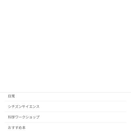
ウミホタルがやってきた！
実験・準備
2026年6月6日
『UVビーズ』検証してみた！
実験・準備
2026年5月26日
カテゴリー
日常
シチズンサイエンス
科学ワークショップ
おすすめ本