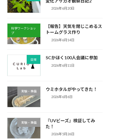
変化アサガオ観察日記2
2026年6月20日
【報告】天気を閉じこめるス
科学ワークショッ
トームグラス作り
プ
2026年6月14日
SCかほく100人会議に参加
日常
2026年6月11日
ウミホタルがやってきた！
実験・準備
2026年6月6日
『UVビーズ』検証してみ
実験・準備
た！
2026年5月26日