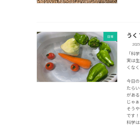
うく
日常
202
「科学
実は生
くなく
今日の
たらい
がある
じゃぁ
そうや
です！
科学は