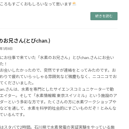
ころもすごくおもしろいなって思います
続きを読む
お兄さん(とびchan.)
5年5月8日
にお仕事で来ていた「水素のお兄さん」とびchan.さんにお会い
た！
お会いしたかったので、突然ですが連絡をとってみたのです。お
わりで疲れていらっしゃる雰囲気など微塵もなく、ニコニコでお
てくださいました。
han.さんは、水素を専門としたサイエンスコミュニケーターで動
エイター。そして「水素情報館 東京スイソミル」という施設のア
ダーという多彩な方です。たくさんの方に水素ワークショップや
などを通して、水素を科学的社会的にすごいものだぞ！とみんな
ているんです。
はスタバで2時間。石川県で水素発電の実証実験をやっている施