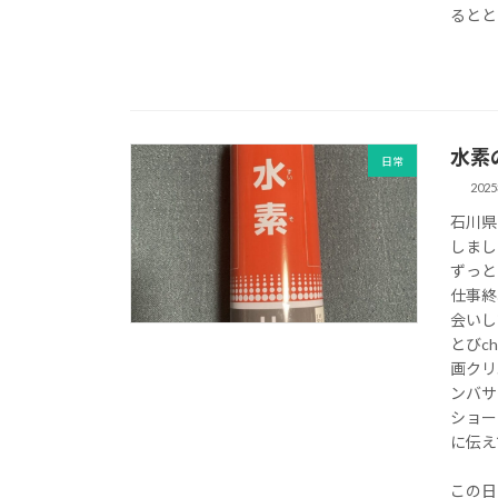
るとと
水素の
日常
202
石川県
しまし
ずっと
仕事終
会いし
とびc
画クリ
ンバサ
ショー
に伝え
この日