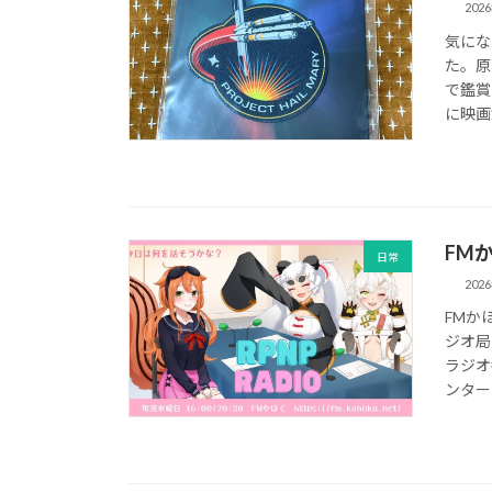
202
気にな
た。原
で鑑賞
に映画
FM
日常
202
FMか
ジオ局
ラジオ
ンター