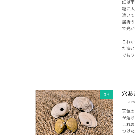
虹は雨
粒に太
違いで
屈折の
で光が
これか
た海と
でもワ
穴あ
日常
202
天気の
が落ち
これま
つけた