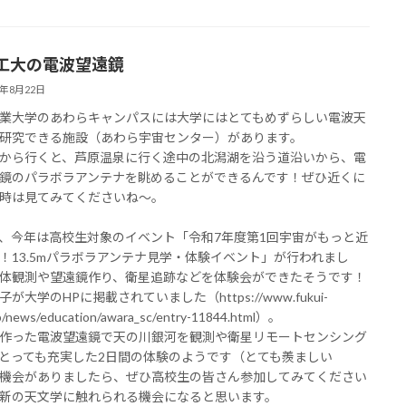
工大の電波望遠鏡
5年8月22日
業大学のあわらキャンパスには大学にはとてもめずらしい電波天
研究できる施設（あわら宇宙センター）があります。
から行くと、芦原温泉に行く途中の北潟湖を沿う道沿いから、電
鏡のパラボラアンテナを眺めることができるんです！ぜひ近くに
時は見てみてくださいね～。
、今年は高校生対象のイベント「令和7年度第1回宇宙がもっと近
！13.5mパラボラアンテナ見学・体験イベント」が行われまし
体観測や望遠鏡作り、衛星追跡などを体験会ができたそうです！
が大学のHPに掲載されていました（https://www.fukui-
jp/news/education/awara_sc/entry-11844.html）。
作った電波望遠鏡で天の川銀河を観測や衛星リモートセンシング
とっても充実した2日間の体験のようです（とても羨ましい
機会がありましたら、ぜひ高校生の皆さん参加してみてください
新の天文学に触れられる機会になると思います。