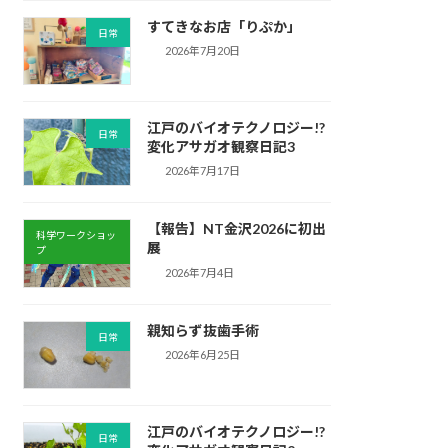
すてきなお店「りぷか」
日常
2026年7月20日
江戸のバイオテクノロジー!?
日常
変化アサガオ観察日記3
2026年7月17日
【報告】NT金沢2026に初出
科学ワークショッ
展
プ
2026年7月4日
親知らず抜歯手術
日常
2026年6月25日
江戸のバイオテクノロジー!?
日常