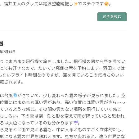
、福井工大のグッズは電波望遠鏡推し
でステキです
。
続きを読む
層
5年7月14日
りに東京まで飛行機で旅をしました。飛行機の窓から空を見てい
とても好きなので、たいてい窓側の席を予約します。羽田までは
もないフライト時間なのですが、空を見ているこの気持ちのいい
癒されます。
は台風
がきていて、少し変わった雲の様子が見られました。空
位置にはまあまあ厚い雲があり、高い位置には薄い雲がさら～っ
ているような感じ。その間の雲のない場所を飛行していく感じ
もしろい。下の雲は刻一刻と形を変えて雨が降っていると思われ
ろは灰色になっているのも分かります
。
ら見ると平面で見える雲も、中に入るとものすごく立体的だし、
形になる雲の世界を味わえます。見方が変わると、違う世界にな