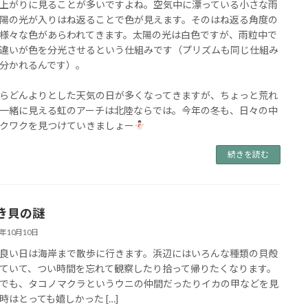
上がりに見ることが多いですよね。空気中に漂っている小さな雨
陽の光が入りはね返ることで色が見えます。そのはね返る角度の
様々な色があらわれてきます。太陽の光は白色ですが、雨粒中で
違いが色を分光させるという仕組みです（プリズムも同じ仕組み
分かれるんです）。
らどんよりとした天気の日が多くなってきますが、ちょっと荒れ
一緒に見える虹のアーチは北陸ならでは。今年の冬も、日々の中
クワクを見つけていきましょー
続きを読む
き貝の謎
5年10月10日
良い日は海岸まで散歩に行きます。浜辺にはいろんな種類の貝殻
ていて、つい時間を忘れて観察したり拾って帰りたくなります。
でも、タコノマクラというウニの仲間だったりイカの甲などを見
時はとっても嬉しかった […]