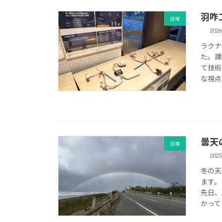
羽咋
日常
202
ラクナ
た。課
て技術
な視点
曇天
日常
202
冬の天
ます。
先日、
かって