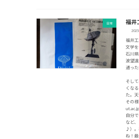
福井
日常
202
福井工
文学を
石川県
波望遠
通った
そして
くなる
た。天
その様子
ut.ac.
自分で
など、
♪）。
ね！最