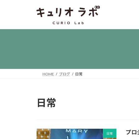
コ
ナ
ン
ビ
テ
ゲ
ン
ー
ツ
シ
へ
ョ
ス
ン
キ
に
ッ
移
プ
動
HOME
ブログ
日常
日常
プロ
日常